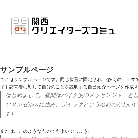
コ
ン
テ
ン
ツ
へ
ス
キ
ッ
プ
サンプルページ
これはサンプルページです。同じ位置に固定され、(多くのテーマ
イト訪問者に対して自分のことを説明する自己紹介ページを作成
はじめまして。昼間はバイク便のメッセンジャーと
ロサンゼルスに住み、ジャックという名前のかわいい
も) 。
または、このようなものでもよいでしょう。