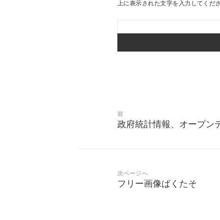
上に表示された文字を入力してくだ
投
前
稿
政府統計情報、オープン
前
ナ
の
投
ビ
稿:
ゲ
次ページへ
フリー画像ぱくたそ
次
ー
の
投
シ
稿: