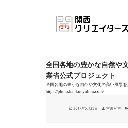
コ
ン
テ
ン
ツ
へ
ス
キ
ッ
プ
全国各地の豊かな自然や
業省公式プロジェクト
全国各地の豊かな自然や文化の高い風景を
https://photo.kankouyohou.com/
投
作
2017年5月25日
吉川 朝吉
稿
成
日:
者