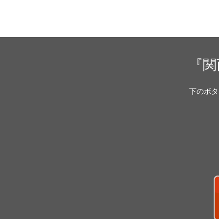
ョ
ン
『関
下のボタ