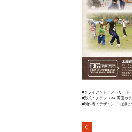
■クライアント：ストリートチルドレン
■形式：チラシ（A4/両面カ
■制作者：デザイン／
山浦ヒ