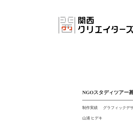
コ
ン
テ
ン
ツ
へ
ス
キ
ッ
プ
NGOスタディツアー
制作実績
グラフィックデ
山浦 ヒデキ