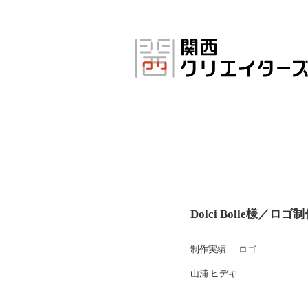
コ
ン
テ
ン
ツ
へ
ス
キ
ッ
プ
Dolci Bolle様／ロゴ
制作実績
ロゴ
山浦 ヒデキ