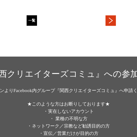
西クリエイターズコミュ』への参
ンよりFacebook内グループ『関西クリエイターズコミュ』へ申請
★このような方はお断りしております★
・実在しないアカウント
・ 業種の不明な方
・ネットワーク／宗教など勧誘目的の方
・宣伝／営業だけが目的の方