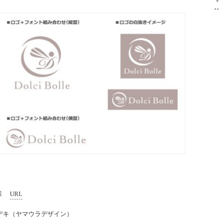
e様
URL
デキ（ヤマウラデザイン）