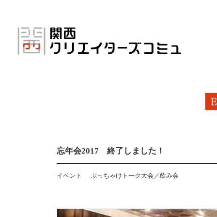
コ
ン
テ
ン
ツ
へ
ス
キ
ッ
プ
忘年会2017 終了しました！
イベント
ぶっちゃけトーク大会／飲み会